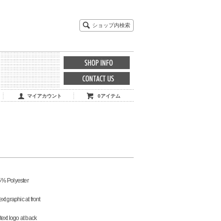
ショップ内検索
マイアカウント
0アイテム
% Polyester
t graphic at front
text logo at back