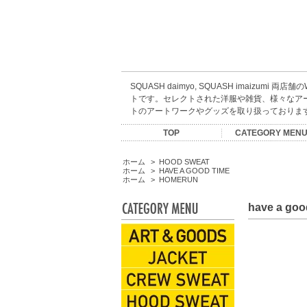
SQUASH daimyo, SQUASH imaizumi 両店
トです。セレクトされた洋服や雑貨、様々なア
トのアートワークやグッズを取り扱っておりま
TOP
CATEGORY MEN
ARTIST GOODS
ACCESSORIES
CREW SWEAT
HOOD SWEAT
KIDS WEAR
CAP&HATS
EYEWEAR
INCENSE
S/S TEES
L/S TEES
JACKET
SHIRTS
BOOKS
SHOES
PANTS
MUSIC
ESOW
SALE
KNIT
BAG
SOX
ホーム
>
HOOD SWEAT
ホーム
>
HAVE A GOOD TIME
ホーム
>
HOMERUN
have a goo
ARTIST GOODS
JACKET
CREW SWEAT