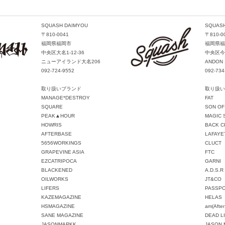
SQUASH DAIMYOU
SQUASH
〒810-0041
〒810-0
福岡県福岡市
福岡県福
中央区大名1-12-36
中央区今泉
ニューアイランド大名206
ANDON 
092-724-9552
092-734
取り扱いブランド
取り扱い
MANAGE*DESTROY
FAT
SQUARE
SON OF
PEAK▲HOUR
MAGIC 
HOWRIS
BACK C
AFTERBASE
LAFAYE
5656WORKINGS
CLUCT
GRAPEVINE ASIA
FTC
EZCATRIPOCA
GARNI
BLACKENED
A.D.S.R
OILWORKS
JT&CO
LIFERS
PASSP
KAZEMAGAZINE
HELAS
HSMAGAZINE
am(After
SANE MAGAZINE
DEAD L
JASONMARKK
JASON 