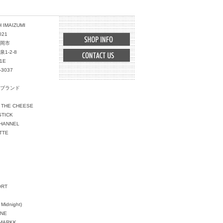
 IMAIZUMI
021
岡市
1-2-8
1E
-3037
ブランド
 THE CHEESE
STICK
HANNEL
TTE
ORT
 Midnight)
INE
MARKK