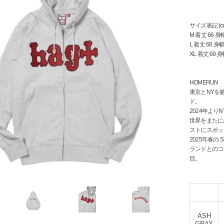
サイズ表記 (c
M 着丈 66 身幅
L 着丈 68 身幅
XL 着丈 69 身
HOMERUN
東京とNYを拠
ド。
2024年よ
世界をまたに
ストにスポッ
2025年春の
ランドとのコ
目。
ASH
GRAY