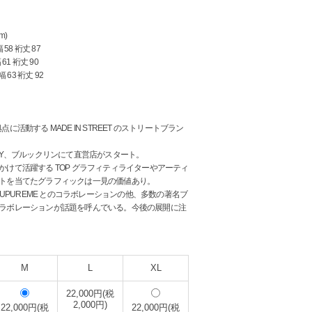
m)
 58 裄丈 87
 61 裄丈 90
幅 63 裄丈 92
点に活動する MADE IN STREET のストリートブラン
りNY、ブルックリンにて直営店がスタート。
かけて活躍する TOP グラフィティライターやアーティ
トを当てたグラフィックは一見の価値あり。
 SUPUREME とのコラボレーションの他、多数の著名ブ
ラボレーションが話題を呼んでいる。今後の展開に注
M
L
XL
22,000円(税
2,000円)
22,000円(税
22,000円(税