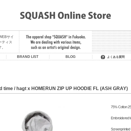
舗のWEBサイ
ーティス
す。
U
BRAND LIST
BLOG
よくある質問
SON OF THE CHEESE
OIT/BE BACK LATER
MIDNIGHT PAINTING
LITTLE YARMOUTH /
MANAGE*DESTROY
MADE IN PARADISE
HAVE A GOOD TIME
SAURAS BEING
MAGIC STICK
FAT CLASSIC
CONVERSE
HOMERUN
RUTSUBO
KUUMBA
STACKS
LIXTICK
NEMES
HELAS
CLUCT
GARNI
F.A.T.
FTC
SKATEBOARDING +
HEELA GREEN
SERVICE
d time / hagt x HOMERUN ZIP UP HOODIE FL (ASH GRAY)
75% Cotton 25
Embroidered tex
Screenprinted 