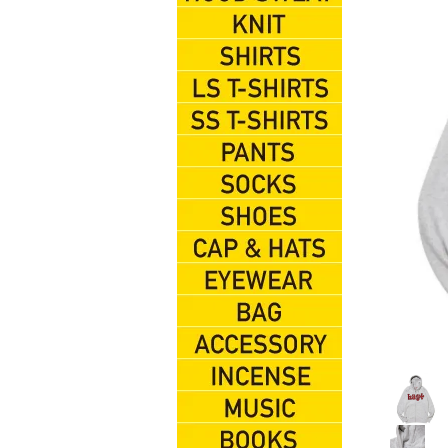
HOOD SWEAT
KNIT
SHIRTS
L/S TEES
S/S TEES
PANTS
SOX
SHOES
CAP&HATS
EYEWEAR
BAG
ACCESSORIES
INCENSE
MUSIC