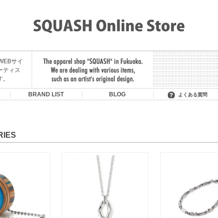
舗のWEBサイ
ーティス
す。
U
BRAND LIST
BLOG
よくある質問
SON OF THE CHEESE
OIT/BE BACK LATER
MIDNIGHT PAINTING
LITTLE YARMOUTH /
MANAGE*DESTROY
MADE IN PARADISE
HAVE A GOOD TIME
SAURAS BEING
MAGIC STICK
FAT CLASSIC
CONVERSE
HOMERUN
RUTSUBO
KUUMBA
STACKS
LIXTICK
NEMES
HELAS
CLUCT
GARNI
F.A.T.
FTC
SKATEBOARDING +
HEELA GREEN
SERVICE
RIES