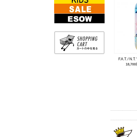
KIDS WEAR
SALE
ESOW
F.A.T. / N.
18,70