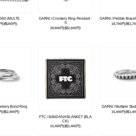
/ 360 (MULTI)
GARNI / Crockery Ring Pendant -
GARNI / Pebble Brace
S
0円(税200円)
18,700円(税1,7
28,600円(税2,600円)
ockery Bond Ring
GARNI / Multiple Stud
0円(税2,900円)
15,400円(税1,4
FTC / BANDANA BLANKET (BLA
CK)
15,400円(税1,400円)