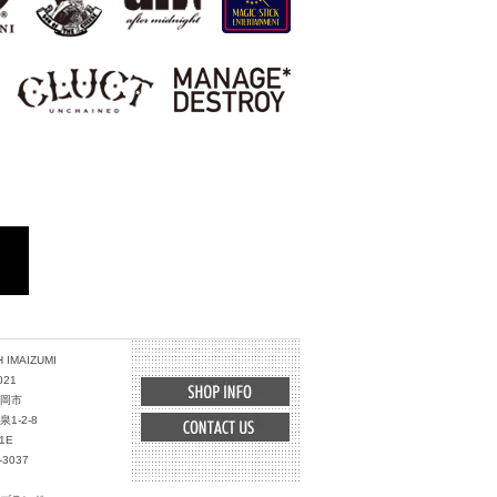
 IMAIZUMI
021
岡市
1-2-8
1E
-3037