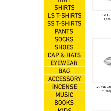
KNIT
SHIRTS
F.A.T. 
2,20
L/S TEES
S/S TEES
PANTS
SOX
SHOES
CAP&HATS
EYEWEAR
BAG
ACCESSORIES
GARNI / Cr
31,90
INCENSE
MUSIC
BOOKS