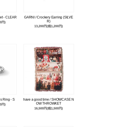
let - CLEAR
GARNI / Crockery Earring (SILVE
R)
00円)
13,200円(税1,200円)
s Ring - S
have a good time / SHOWCASE N
OW THROWKET
00円)
16,500円(税1,500円)