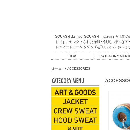
SQUASH daimyo, SQUASH imaizumi 両店
トです。セレクトされた洋服や雑貨、様々なア
トのアートワークやグッズを取り扱っておりま
TOP
CATEGORY MEN
ARTIST GOODS
ACCESSORIES
CREW SWEAT
HOOD SWEAT
KIDS WEAR
CAP&HATS
EYEWEAR
INCENSE
S/S TEES
L/S TEES
JACKET
SHIRTS
BOOKS
SHOES
PANTS
MUSIC
ESOW
SALE
KNIT
BAG
SOX
ホーム
>
ACCESSORIES
ACCESSO
ARTIST GOODS
JACKET
CREW SWEAT
HOOD SWEAT