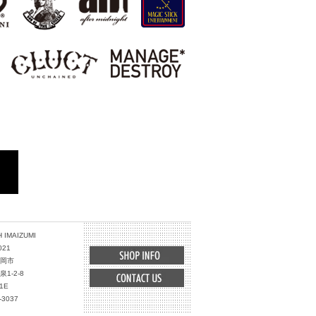
 IMAIZUMI
021
岡市
1-2-8
1E
-3037