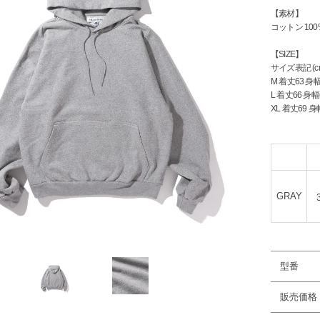
【素材】
コットン 100
【SIZE】
サイズ表記 (c
M 着丈63 身幅6
L 着丈66 身幅6
XL 着丈69 身幅
GRAY
型番
販売価格