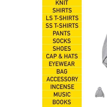
HOOD SWEAT
KNIT
SHIRTS
L/S TEES
S/S TEES
PANTS
SOX
SHOES
CAP&HATS
EYEWEAR
BAG
ACCESSORIES
INCENSE
MUSIC