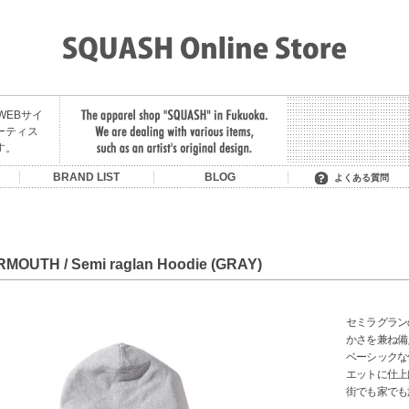
舗のWEBサイ
ーティス
す。
U
BRAND LIST
BLOG
よくある質問
SON OF THE CHEESE
OIT/BE BACK LATER
MIDNIGHT PAINTING
LITTLE YARMOUTH /
MANAGE*DESTROY
MADE IN PARADISE
HAVE A GOOD TIME
SAURAS BEING
MAGIC STICK
FAT CLASSIC
CONVERSE
HOMERUN
RUTSUBO
KUUMBA
STACKS
LIXTICK
NEMES
HELAS
CLUCT
GARNI
F.A.T.
FTC
SKATEBOARDING +
HEELA GREEN
SERVICE
RMOUTH / Semi raglan Hoodie (GRAY)
セミラグラン
かさを兼ね備
ベーシックな
エットに仕上
街でも家でも