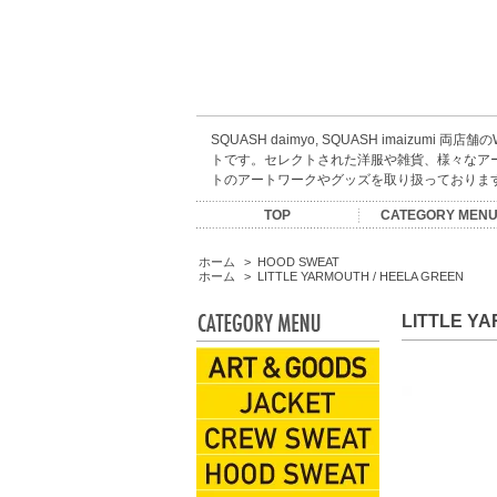
SQUASH daimyo, SQUASH imaizumi 両店
トです。セレクトされた洋服や雑貨、様々なア
トのアートワークやグッズを取り扱っておりま
TOP
CATEGORY MEN
ARTIST GOODS
ACCESSORIES
CREW SWEAT
HOOD SWEAT
KIDS WEAR
CAP&HATS
EYEWEAR
INCENSE
S/S TEES
L/S TEES
JACKET
SHIRTS
BOOKS
SHOES
PANTS
MUSIC
ESOW
SALE
KNIT
BAG
SOX
ホーム
>
HOOD SWEAT
ホーム
>
LITTLE YARMOUTH / HEELA GREEN
LITTLE YA
ARTIST GOODS
JACKET
CREW SWEAT