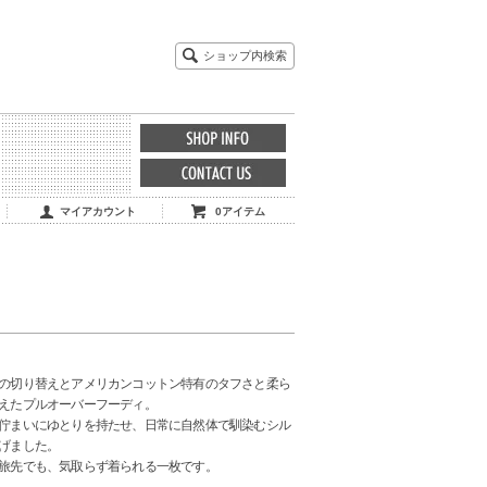
ショップ内検索
マイアカウント
0アイテム
の切り替えとアメリカンコットン特有のタフさと柔ら
えたプルオーバーフーディ。
佇まいにゆとりを持たせ、日常に自然体で馴染むシル
げました。
旅先でも、気取らず着られる一枚です。