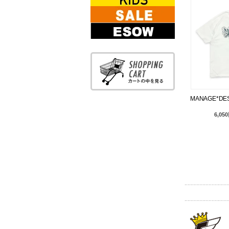
KIDS WEAR
SALE
ESOW
MANAGE*DEST
6,05