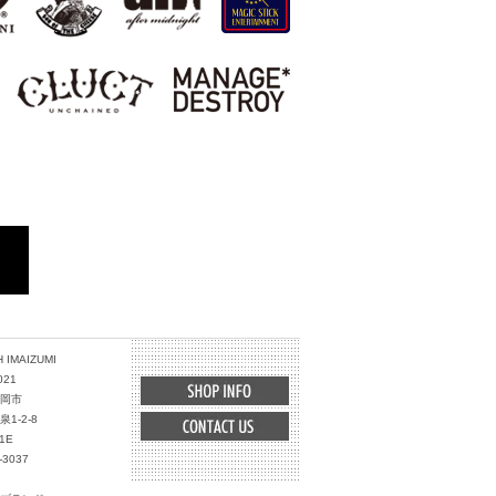
 IMAIZUMI
021
岡市
1-2-8
1E
-3037