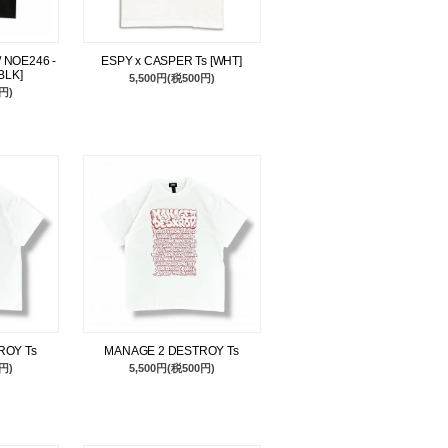
 NOE246 -
ESPY x CASPER Ts [WHT]
BLK]
5,500円(税500円)
円)
ROY Ts
MANAGE 2 DESTROY Ts
円)
5,500円(税500円)