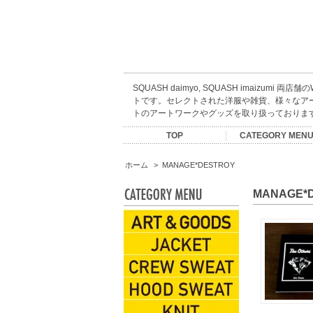
SQUASH daimyo, SQUASH imaizumi 両店
トです。セレクトされた洋服や雑貨、様々なア
トのアートワークやグッズを取り扱っておりま
TOP
CATEGORY MEN
ARTIST GOODS
ACCESSORIES
CREW SWEAT
HOOD SWEAT
KIDS WEAR
CAP&HATS
EYEWEAR
INCENSE
S/S TEES
L/S TEES
JACKET
SHIRTS
BOOKS
SHOES
PANTS
MUSIC
ESOW
SALE
KNIT
BAG
SOX
ホーム
>
MANAGE*DESTROY
MANAGE*
ARTIST GOODS
JACKET
CREW SWEAT
HOOD SWEAT