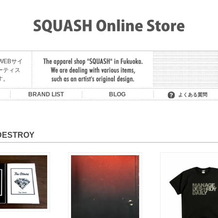
舗のWEBサイ
ーティス
す。
U
BRAND LIST
BLOG
よくある質問
SON OF THE CHEESE
OIT/BE BACK LATER
MIDNIGHT PAINTING
LITTLE YARMOUTH /
MANAGE*DESTROY
MADE IN PARADISE
HAVE A GOOD TIME
SAURAS BEING
MAGIC STICK
FAT CLASSIC
CONVERSE
HOMERUN
RUTSUBO
KUUMBA
STACKS
LIXTICK
NEMES
HELAS
CLUCT
GARNI
F.A.T.
FTC
SKATEBOARDING +
HEELA GREEN
SERVICE
DESTROY