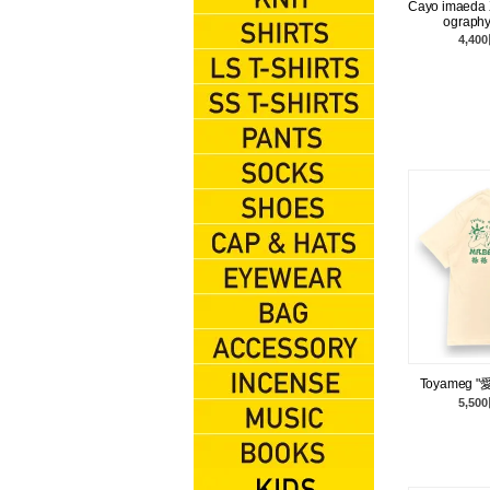
Cayo imaeda 
ography
KNIT
4,40
SHIRTS
L/S TEES
S/S TEES
PANTS
SOX
SHOES
CAP&HATS
EYEWEAR
BAG
ACCESSORIES
Toyameg "愛
5,50
INCENSE
MUSIC
BOOKS