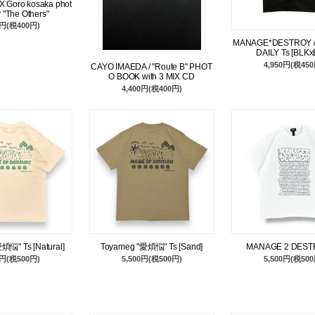
X Goro kosaka phot
 "The Others"
0円(税400円)
MANAGE*DESTROY /
DAILY Ts [BLKx
4,950円(税450
CAYO IMAEDA / "Route B" PHOT
O BOOK with 3 MIX CD
4,400円(税400円)
煩悩" Ts [Natural]
Toyameg "愛煩悩" Ts [Sand]
MANAGE 2 DEST
0円(税500円)
5,500円(税500円)
5,500円(税500